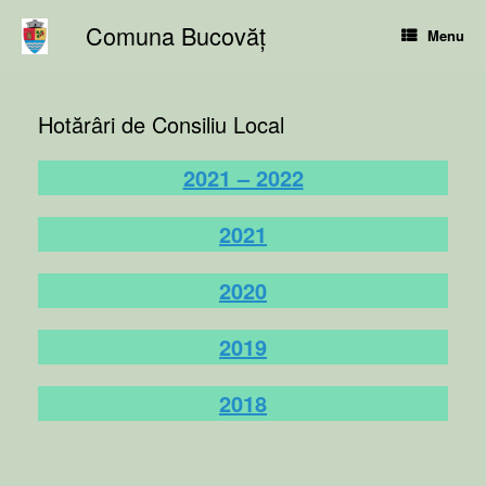
Skip
Comuna Bucovăț
to
Menu
content
Hotărâri de Consiliu Local
2021 – 2022
2021
2020
2019
2018