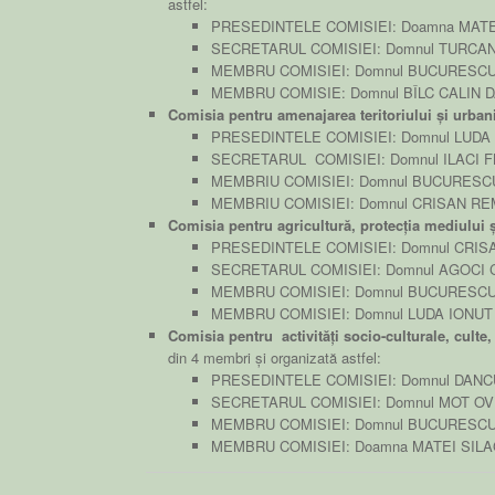
astfel:
PRESEDINTELE COMISIEI: Doamna MATE
SECRETARUL COMISIEI: Domnul TURCAN
MEMBRU COMISIEI: Domnul BUCURESC
MEMBRU COMISIE: Domnul BÎLC CALIN 
Comisia pentru amenajarea teritoriului și urba
PRESEDINTELE COMISIEI: Domnul LUDA
SECRETARUL COMISIEI: Domnul ILACI F
MEMBRIU COMISIEI: Domnul BUCURES
MEMBRIU COMISIEI: Domnul CRISAN R
Comisia pentru agricultură, protecția mediului 
PRESEDINTELE COMISIEI: Domnul CRIS
SECRETARUL COMISIEI: Domnul AGOCI 
MEMBRU COMISIEI: Domnul BUCURESC
MEMBRU COMISIEI: Domnul LUDA IONUT
Comisia pentru activități socio-culturale, culte, 
din 4 membri și organizată astfel:
PRESEDINTELE COMISIEI: Domnul DANC
SECRETARUL COMISIEI: Domnul MOT OV
MEMBRU COMISIEI: Domnul BUCURESC
MEMBRU COMISIEI: Doamna MATEI SILA