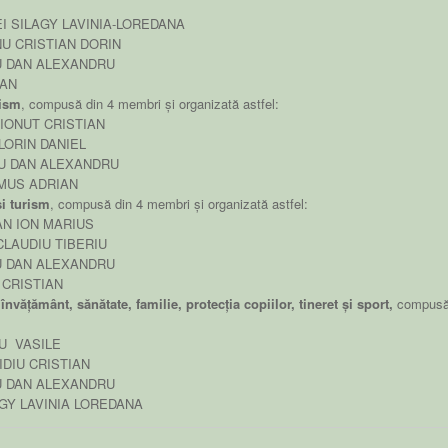
I SILAGY LAVINIA-LOREDANA
U CRISTIAN DORIN
U DAN ALEXANDRU
DAN
nism
, compusă din 4 membri și organizată astfel:
 IONUT CRISTIAN
LORIN DANIEL
CU DAN ALEXANDRU
EMUS ADRIAN
și turism
, compusă din 4 membri și organizată astfel:
AN ION MARIUS
CLAUDIU TIBERIU
U DAN ALEXANDRU
 CRISTIAN
învățământ, sănătate, familie, protecția copiilor, tineret și sport,
compus
U VASILE
IDIU CRISTIAN
U DAN ALEXANDRU
GY LAVINIA LOREDANA