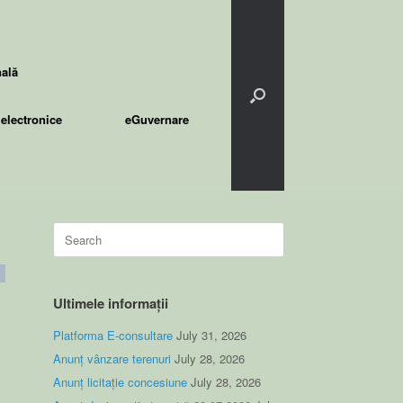
nală
electronice
eGuvernare
Search
for:
Ultimele informații
Platforma E-consultare
July 31, 2026
Anunț vânzare terenuri
July 28, 2026
Anunț licitație concesiune
July 28, 2026