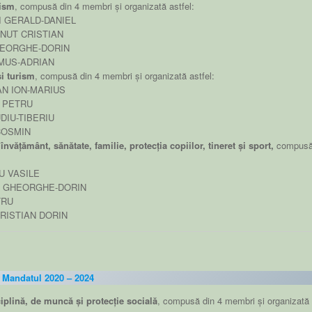
nism
, compusă din 4 membri și organizată astfel:
I GERALD-DANIEL
ONUT CRISTIAN
HEORGHE-DORIN
EMUS-ADRIAN
și turism
, compusă din 4 membri și organizată astfel:
AN ION-MARIUS
U PETRU
DIU-TIBERIU
COSMIN
învățământ, sănătate, familie, protecția copiilor, tineret și sport,
compus
U VASILE
N GHEORGHE-DORIN
TRU
RISTIAN DORIN
Mandatul 2020 – 2024
iplină, de muncă și protecție socială
, compusă din 4 membri și organizată