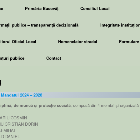
me
Primăria Bucovăț
Consiliul Local
rmații publice – transparență decizională
Integritate instituțio
torul Oficial Local
Nomenclator stradal
Formulare 
țuri publice
Contact
ț
Mandatul 2024 – 2028
iplină, de muncă și protecție socială
, compusă din 4 membri și organizată
CARIU COSMIN
U CRISTIAN DORIN
I-MIHAI
LD-DANIEL