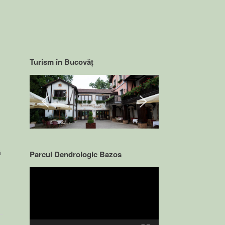
Turism în Bucovăț
ă
Parcul Dendrologic Bazos
Video
Player