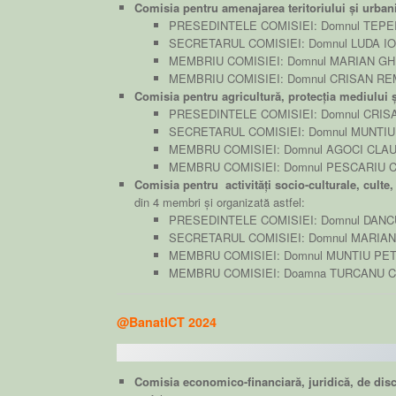
Comisia pentru amenajarea teritoriului și urba
PRESEDINTELE COMISIEI: Domnul
TEPE
SECRETARUL COMISIEI: Domnul LUDA I
MEMBRIU COMISIEI: Domnul MARIAN G
MEMBRIU COMISIEI: Domnul CRISAN R
Comisia pentru agricultură, protecția mediului 
PRESEDINTELE COMISIEI: Domnul CRIS
SECRETARUL COMISIEI: Domnul MUNTI
MEMBRU COMISIEI: Domnul AGOCI CLAU
MEMBRU COMISIEI: Domnul PESCARIU 
Comisia pentru activități socio-culturale, culte, 
din 4 membri și organizată astfel:
PRESEDINTELE COMISIEI: Domnul DANC
SECRETARUL COMISIEI: Domnul MARIA
MEMBRU COMISIEI: Domnul MUNTIU PE
MEMBRU COMISIEI: Doamna TURCANU C
@BanatICT 2024
Comisia economico-financiară, juridică, de disc