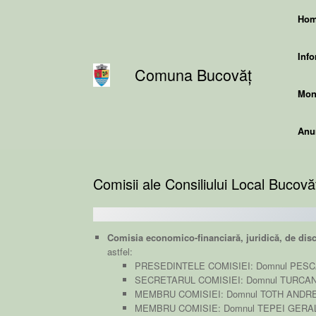
Skip
Ho
to
content
Info
Comuna Bucovăț
Moni
Anun
Comisii ale Consiliului Local Bucovă
Comisia economico-financiară, juridică, de disc
astfel:
PRESEDINTELE COMISIEI: Domnul PES
SECRETARUL COMISIEI: Domnul TURCAN
MEMBRU COMISIEI: Domnul TOTH ANDRE
MEMBRU COMISIE: Domnul TEPEI GERA