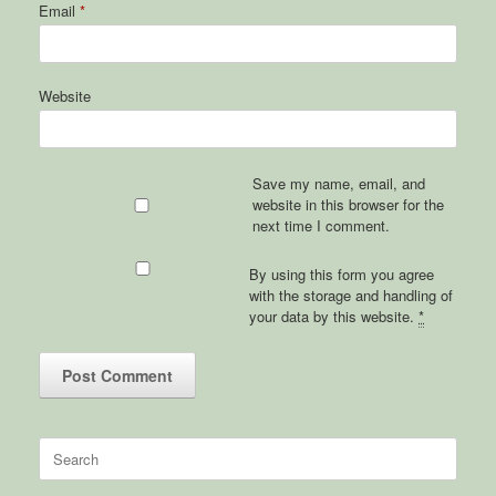
Email
*
Website
Save my name, email, and
website in this browser for the
next time I comment.
By using this form you agree
with the storage and handling of
your data by this website.
*
Search
for: