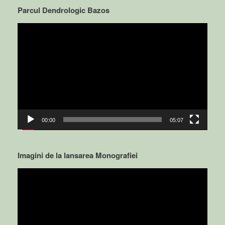
Parcul Dendrologic Bazos
Video
Player
00:00
05:07
Imagini de la lansarea Monografiei
Video
Player