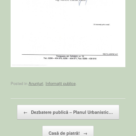
Posted in
Anunțuri
,
Informații publice
.
Post navigation
←
Dezbatere publică – Planul Urbanistic…
Casă de piatră!
→