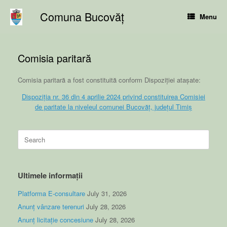
Skip
Comuna Bucovăț
to
Menu
content
Comisia paritară
Comisia paritară a fost constituită conform Dispoziției atașate:
Dispoziția nr. 36 din 4 aprilie 2024 privind constituirea Comisiei
de paritate la niveleul comunei Bucovăț, județul Timiș
Search
for:
Ultimele informații
Platforma E-consultare
July 31, 2026
Anunț vânzare terenuri
July 28, 2026
Anunț licitație concesiune
July 28, 2026