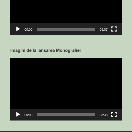
00:00
05:07
Imagini de la lansarea Monografiei
Video
Player
00:00
08:38