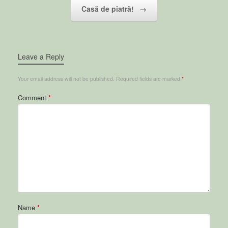
Post navigation
Casă de piatră!
→
Leave a Reply
Your email address will not be published.
Required fields are marked
*
Comment
*
Name
*