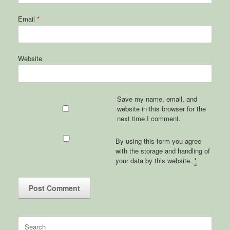
Email
*
Website
Save my name, email, and
website in this browser for the
next time I comment.
By using this form you agree
with the storage and handling of
your data by this website.
*
Search