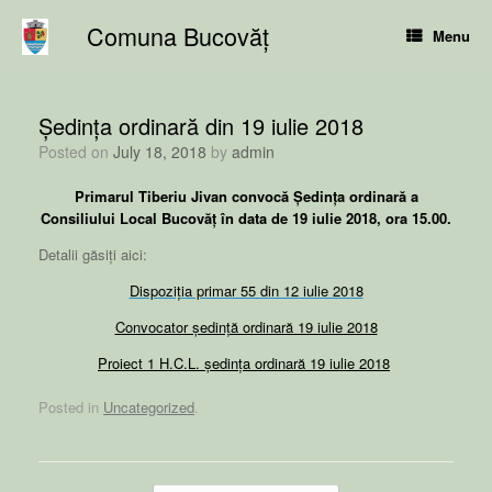
Skip
Comuna Bucovăț
to
Menu
content
Ședința ordinară din 19 iulie 2018
Posted on
July 18, 2018
by
admin
Primarul Tiberiu Jivan convocă Ședința ordinară a
Consiliului Local Bucovăț în data de 19 iulie 2018, ora 15.00.
Detalii găsiți aici:
Dispoziția primar 55 din 12 iulie 2018
Convocator ședință ordinară 19 iulie 2018
Proiect 1 H.C.L. ședința ordinară 19 iulie 2018
Posted in
Uncategorized
.