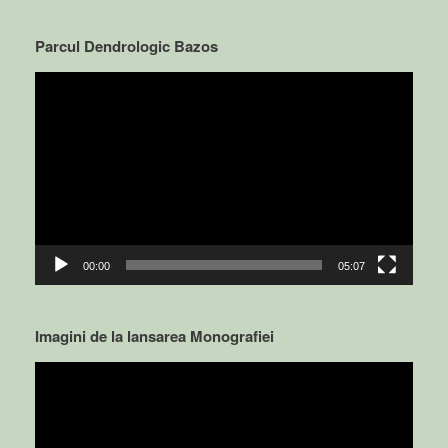
Parcul Dendrologic Bazos
Video
Player
00:00
05:07
Imagini de la lansarea Monografiei
Video
Player