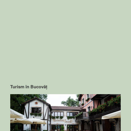
Turism în Bucovăț