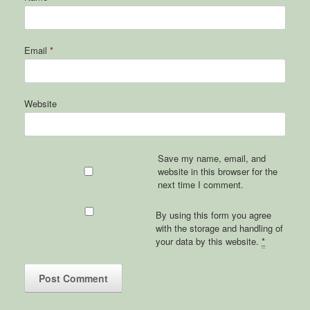
Email
*
Website
Save my name, email, and
website in this browser for the
next time I comment.
By using this form you agree
with the storage and handling of
your data by this website.
*