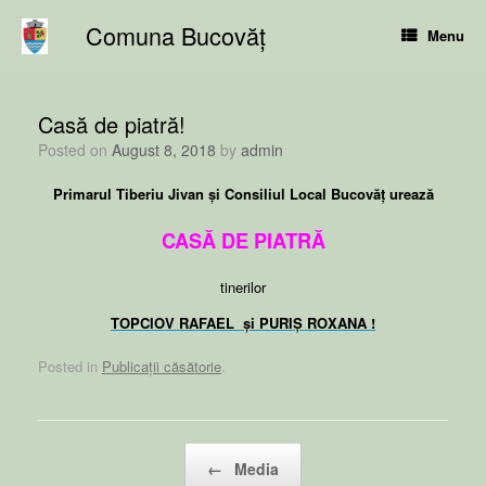
Skip
Comuna Bucovăț
to
Menu
content
Casă de piatră!
Posted on
August 8, 2018
by
admin
Primarul Tiberiu Jivan și Consiliul Local Bucovăț urează
CASĂ DE PIATRĂ
tinerilor
TOPCIOV RAFAEL și PURIȘ ROXANA !
Posted in
Publicații căsătorie
.
Post navigation
←
Media