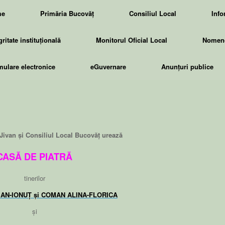
me
Primăria Bucovăț
Consiliul Local
Info
gritate instituțională
Monitorul Oficial Local
Nomenc
ulare electronice
eGuvernare
Anunțuri publice
Jivan și Consiliul Local Bucovăț urează
CASĂ DE PIATRĂ
tinerilor
IAN-IONUȚ și COMAN ALINA-FLORICA
și