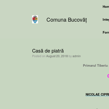
Skip
Ho
to
content
Comuna Bucovăț
Inte
Form
Casă de piatră
Posted on
August 20, 2018
by
admin
Primarul Tiberiu 
NICOLAE CIPR