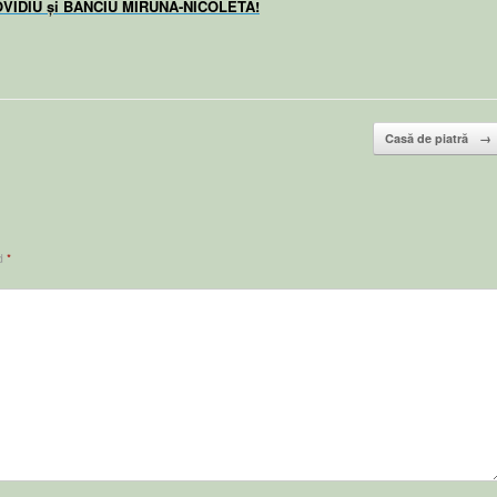
VIDIU și BANCIU MIRUNA-NICOLETA!
Casă de piatră
→
ed
*