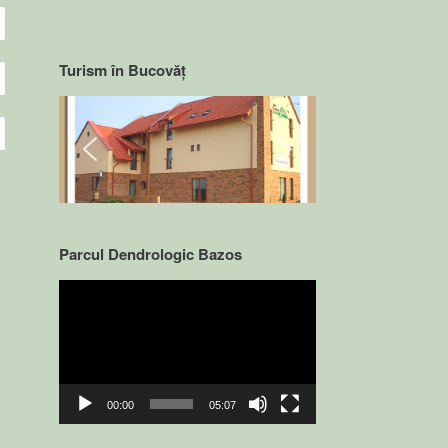
Turism în Bucovăț
Parcul Dendrologic Bazos
Video
Player
00:00
05:07