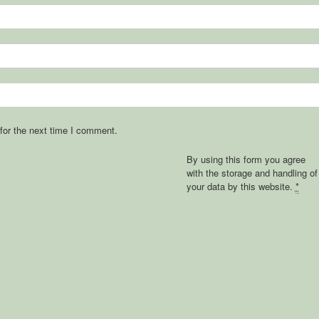
for the next time I comment.
By using this form you agree
with the storage and handling of
your data by this website.
*