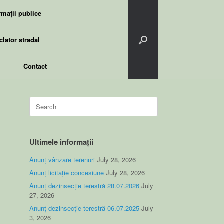
rmații publice
lator stradal
Contact
Search
for:
Ultimele informații
Anunț vânzare terenuri
July 28, 2026
Anunț licitație concesiune
July 28, 2026
Anunț dezinsecție terestră 28.07.2026
July
27, 2026
Anunț dezinsecție terestră 06.07.2025
July
3, 2026