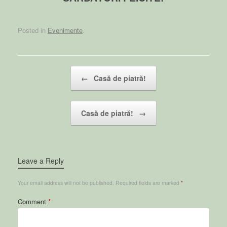
Posted in
Evenimente
.
Post navigation
←
Casă de piatră!
Casă de piatră!
→
Leave a Reply
Your email address will not be published.
Required fields are marked
*
Comment
*