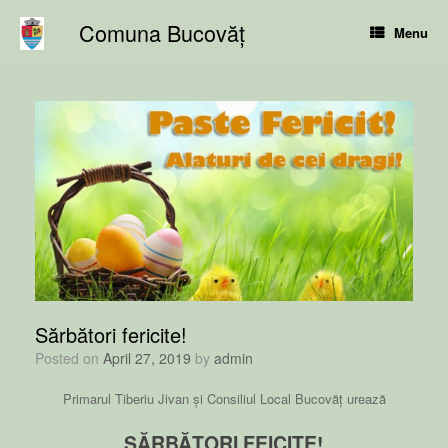
Skip
Comuna Bucovăț
to
Menu
content
Sărbători fericite!
Posted on
April 27, 2019
by
admin
Primarul Tiberiu Jivan și Consiliul Local Bucovăț urează
SĂRBĂTORI FEICITE!