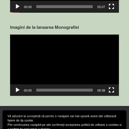
00:00
05:07
Imagini de la lansarea Monografiei
Video
Player
00:00
08:38
Vă aducem la cunoștință că pentru o navigare cat mai ușoară acest site utilizează
fișiere de tip cookie.
Primaria Bucovat 2018
Prin continuarea navigării pe site confirmați acceptarea politicii de utilizare a cookies si
a politicii de prelucrare a datelor.