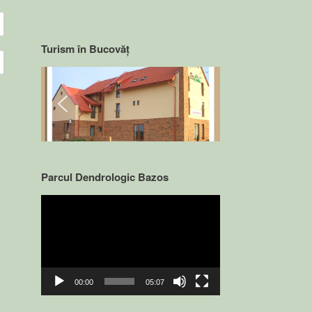
Turism în Bucovăț
Parcul Dendrologic Bazos
Video
Player
00:00
05:07