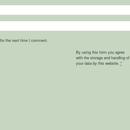
for the next time I comment.
By using this form you agree
with the storage and handling of
your data by this website.
*