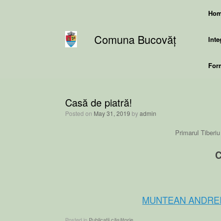
Skip
Ho
to
content
Comuna Bucovăț
Inte
Form
Casă de piatră!
Posted on
May 31, 2019
by
admin
Primarul Tiberiu
C
MUNTEAN ANDREI-
Posted in
Publicații căsătorie
.