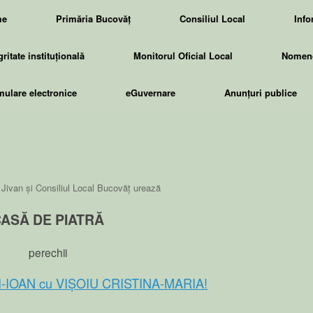
me
Primăria Bucovăț
Consiliul Local
Info
gritate instituțională
Monitorul Oficial Local
Nomenc
ulare electronice
eGuvernare
Anunțuri publice
 Jivan și Consiliul Local Bucovăț urează
ASĂ DE PIATRĂ
perechii
IOAN cu VIȘOIU CRISTINA-MARIA!