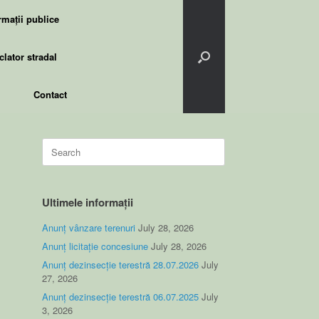
rmații publice
lator stradal
Contact
Search
for:
Ultimele informații
Anunț vânzare terenuri
July 28, 2026
Anunț licitație concesiune
July 28, 2026
Anunț dezinsecție terestră 28.07.2026
July
27, 2026
Anunț dezinsecție terestră 06.07.2025
July
3, 2026