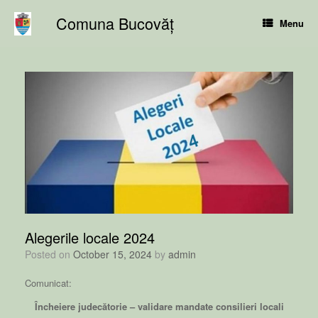
Skip
Comuna Bucovăț
to
Menu
content
Alegerile locale 2024
Posted on
October 15, 2024
by
admin
Comunicat:
Încheiere judecătorie – validare mandate consilieri locali