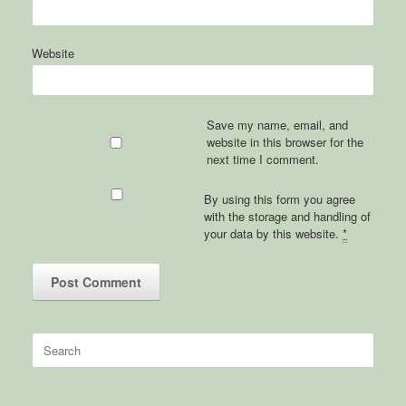
Website
Save my name, email, and
website in this browser for the
next time I comment.
By using this form you agree
with the storage and handling of
your data by this website.
*
Search
for: