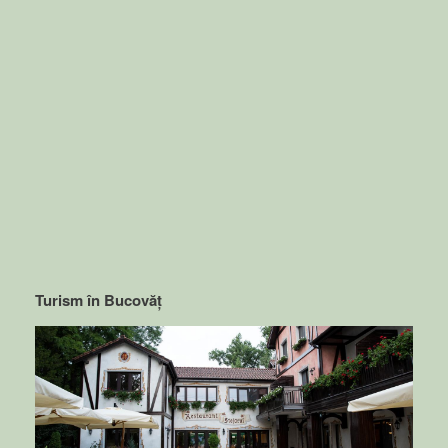
Turism în Bucovăț