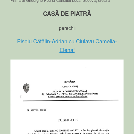
Primarul Gheorghe Pop și Consiliul Local Bucovăț urează
CASĂ DE PIATRĂ
perechii
Pisoiu Cătălin-Adrian cu Ciulavu Camelia-
Elena!