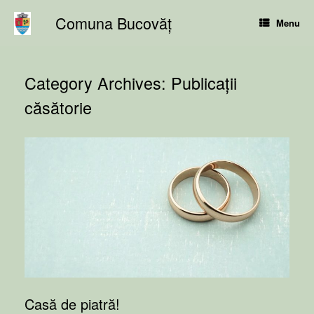
Skip
Comuna Bucovăț
to
Menu
content
Category Archives:
Publicații
căsătorie
Casă de piatră!