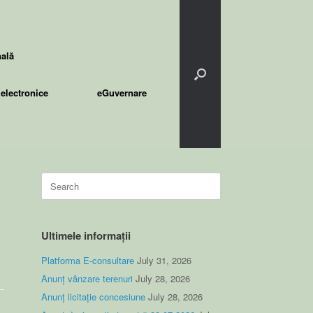
nală
electronice
eGuvernare
Search
for:
Ultimele informații
Platforma E-consultare
July 31, 2026
Anunț vânzare terenuri
July 28, 2026
Anunț licitație concesiune
July 28, 2026