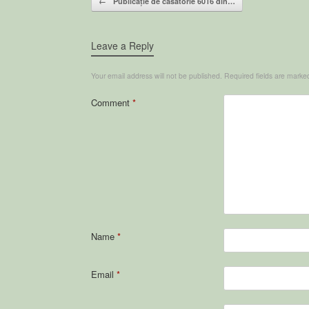
←
Publicație de căsătorie 6016 din…
Leave a Reply
Your email address will not be published.
Required fields are mark
Comment
*
Name
*
Email
*