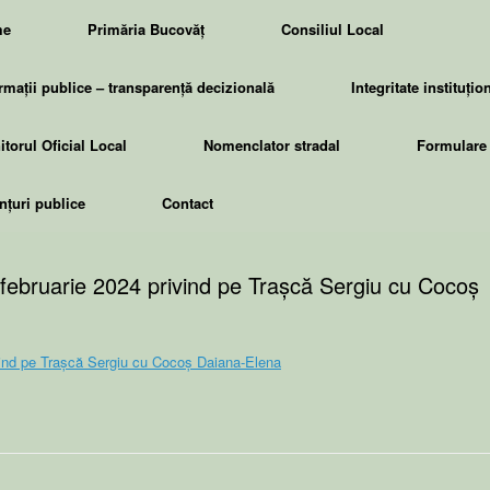
me
Primăria Bucovăț
Consiliul Local
rmații publice – transparență decizională
Integritate instituțio
torul Oficial Local
Nomenclator stradal
Formulare 
țuri publice
Contact
 februarie 2024 privind pe Trașcă Sergiu cu Cocoș
ivind pe Trașcă Sergiu cu Cocoș Daiana-Elena