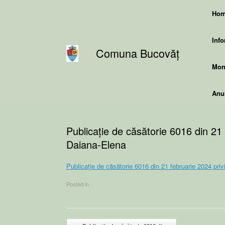
Skip
Ho
to
content
Info
Comuna Bucovăț
Moni
Anun
Publicație de căsătorie 6016 din 21
Daiana-Elena
Publicație de căsătorie 6016 din 21 februarie 2024 pr
Posted in .
Post navigation