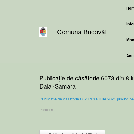
Skip
Ho
to
content
Info
Comuna Bucovăț
Moni
Anun
Publicație de căsătorie 6073 din 8 
Dalal-Samara
Publicație de căsătorie 6073 din 8 iulie 2024 privind
Posted in .
Post navigation