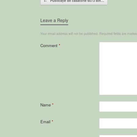
←
Publicație de căsătorie 6073 din…
Leave a Reply
Your email address will not be published.
Required fields are mark
Comment
*
Name
*
Email
*