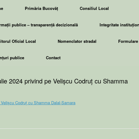
me
Primăria Bucovăț
Consiliul Local
rmații publice – transparență decizională
Integritate instituțio
torul Oficial Local
Nomenclator stradal
Formulare 
țuri publice
Contact
iulie 2024 privind pe Velișcu Codruț cu Shamma
 pe Velișcu Codruț cu Shamma Dalal-Samara