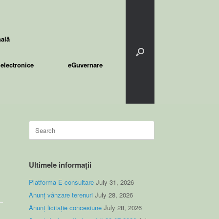
nală
electronice
eGuvernare
Search
for:
Ultimele informații
Platforma E-consultare
July 31, 2026
Anunț vânzare terenuri
July 28, 2026
Anunț licitație concesiune
July 28, 2026