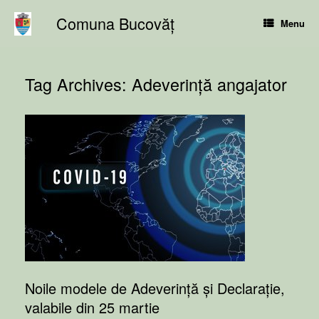
Skip
Comuna Bucovăț
to
Menu
content
Tag Archives:
Adeverință angajator
Noile modele de Adeverință și Declarație,
valabile din 25 martie