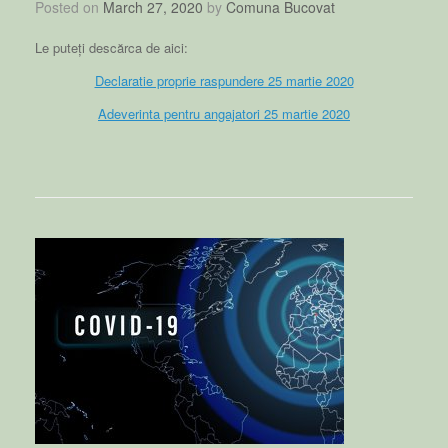
Posted on
March 27, 2020
by
Comuna Bucovat
Le puteți descărca de aici:
Declaratie proprie raspundere 25 martie 2020
Adeverinta pentru angajatori 25 martie 2020