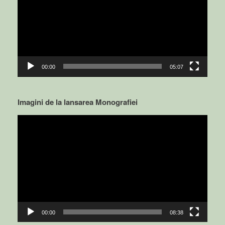
00:00
05:07
Imagini de la lansarea Monografiei
Video
Player
00:00
08:38