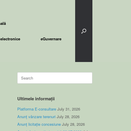
nală
electronice
eGuvernare
Search
for:
Ultimele informații
Platforma E-consultare
July 31, 2026
Anunț vânzare terenuri
July 28, 2026
Anunț licitație concesiune
July 28, 2026