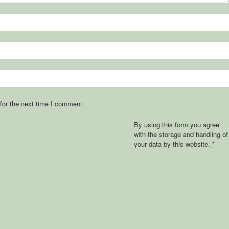
for the next time I comment.
By using this form you agree
with the storage and handling of
your data by this website.
*