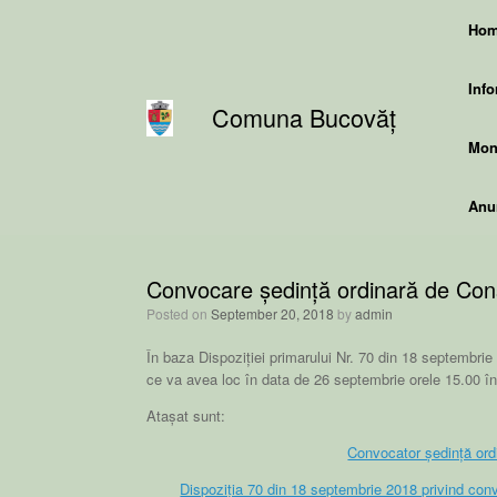
Skip
Ho
to
content
Info
Comuna Bucovăț
Moni
Anun
Convocare ședință ordinară de Cons
Posted on
September 20, 2018
by
admin
În baza Dispoziției primarului Nr. 70 din 18 septembrie
ce va avea loc în data de 26 septembrie orele 15.00 în 
Atașat sunt:
Convocator ședință ord
Dispoziția 70 din 18 septembrie 2018 privind con