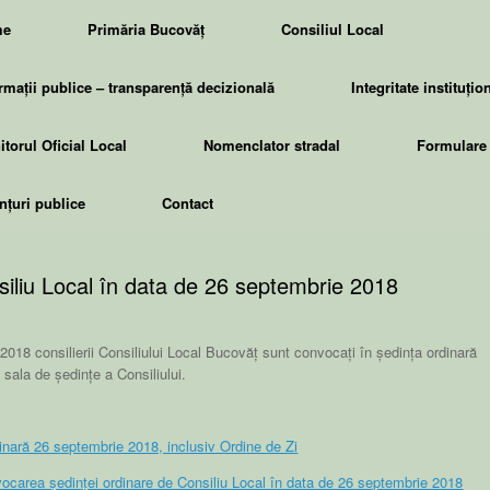
me
Primăria Bucovăț
Consiliul Local
rmații publice – transparență decizională
Integritate instituțio
torul Oficial Local
Nomenclator stradal
Formulare 
țuri publice
Contact
iliu Local în data de 26 septembrie 2018
 2018 consilierii Consiliului Local Bucovăț sunt convocați în ședința ordinară
sala de ședințe a Consiliului.
inară 26 septembrie 2018, inclusiv Ordine de Zi
vocarea ședinței ordinare de Consiliu Local în data de 26 septembrie 2018