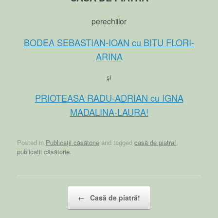
perechiilor
BODEA SEBASTIAN-IOAN cu BITU FLORI-
ARINA
și
PRIOTEASA RADU-ADRIAN cu IGNA
MADALINA-LAURA!
Posted in
Publicații căsătorie
and tagged
casă de piatra!
,
publicații căsătorie
.
Post navigation
←
Casă de piatră!