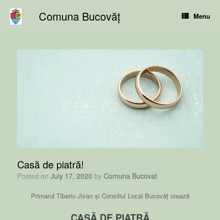
Skip
Comuna Bucovăț
to
Menu
content
Casă de piatră!
Posted on
July 17, 2020
by
Comuna Bucovat
Primarul Tiberiu Jivan și Consiliul Local Bucovăț urează
CASĂ DE PIATRĂ