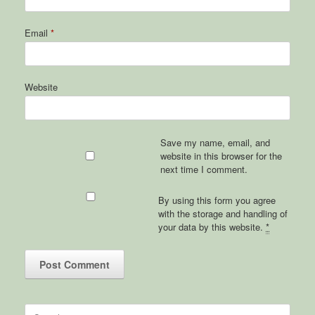
Email
*
Website
Save my name, email, and
website in this browser for the
next time I comment.
By using this form you agree
with the storage and handling of
your data by this website.
*
Search