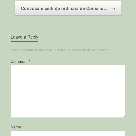
Convocare ședință ordinară de Consiliu…
→
Leave a Reply
Your email address will not be published.
Required fields are marked
*
Comment
*
Name
*