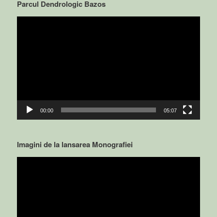
Parcul Dendrologic Bazos
Video
Player
00:00
05:07
Imagini de la lansarea Monografiei
Video
Player