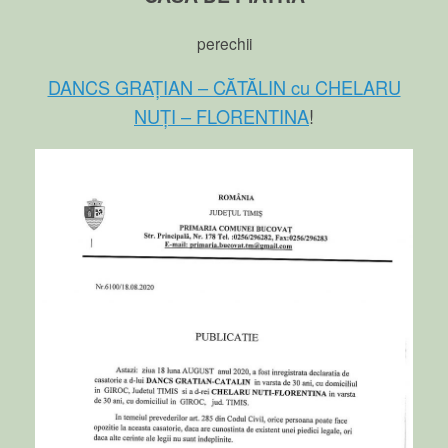
perechii
DANCS GRAȚIAN – CĂTĂLIN cu CHELARU
NUȚI – FLORENTINA
!