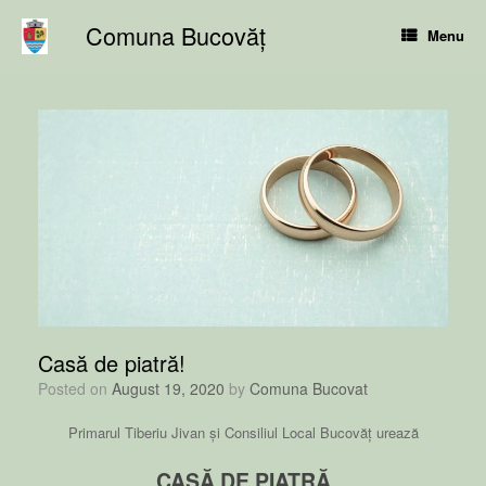
Skip
Comuna Bucovăț
to
Menu
content
Casă de piatră!
Posted on
August 19, 2020
by
Comuna Bucovat
Primarul Tiberiu Jivan și Consiliul Local Bucovăț urează
CASĂ DE PIATRĂ