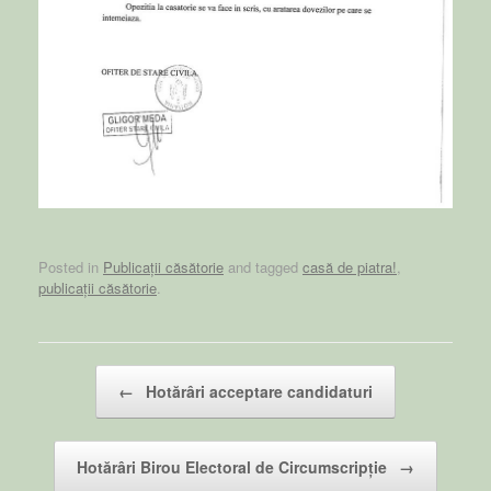
Posted in
Publicații căsătorie
and tagged
casă de piatra!
,
publicații căsătorie
.
Post navigation
←
Hotărâri acceptare candidaturi
Hotărâri Birou Electoral de Circumscripție
→