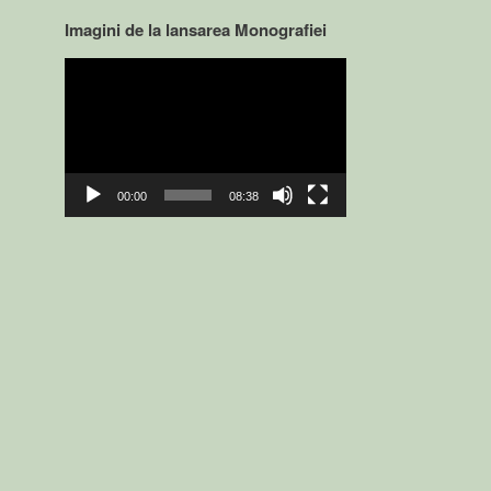
Imagini de la lansarea Monografiei
Video
Player
00:00
08:38