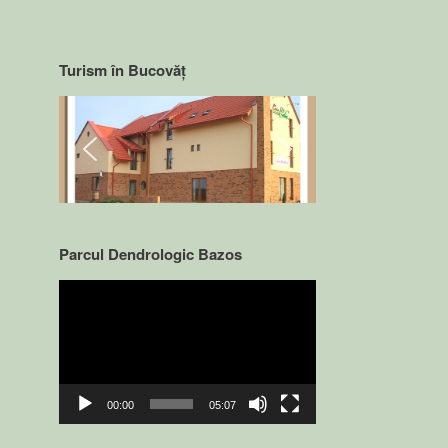
Turism în Bucovăț
Parcul Dendrologic Bazos
Video
Player
00:00
05:07