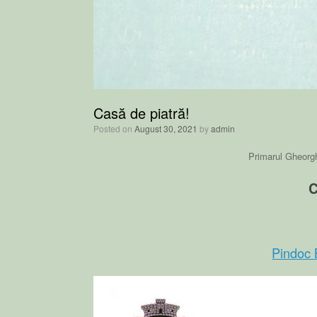
Casă de piatră!
Posted on
August 30, 2021
by
admin
Primarul Gheorgh
C
Pindoc 