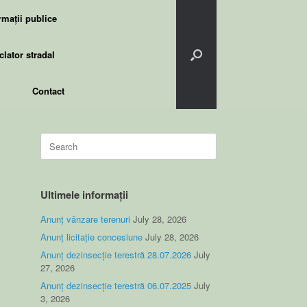
rmații publice
lator stradal
Contact
Search
for:
Ultimele informații
Anunț vânzare terenuri
July 28, 2026
Anunț licitație concesiune
July 28, 2026
Anunț dezinsecție terestră 28.07.2026
July
27, 2026
Anunț dezinsecție terestră 06.07.2025
July
3, 2026