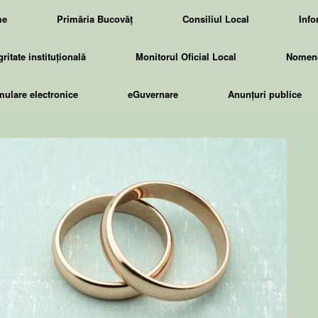
me
Primăria Bucovăț
Consiliul Local
Info
gritate instituțională
Monitorul Oficial Local
Nomenc
ulare electronice
eGuvernare
Anunțuri publice