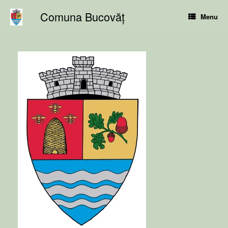
Skip
Comuna Bucovăț
to
Menu
content