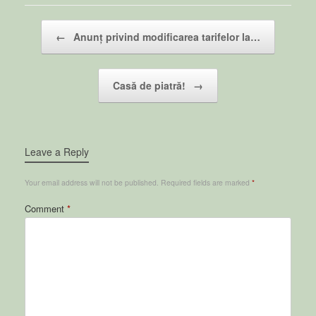
Post navigation
←
Anunț privind modificarea tarifelor la…
Casă de piatră!
→
Leave a Reply
Your email address will not be published.
Required fields are marked
*
Comment
*