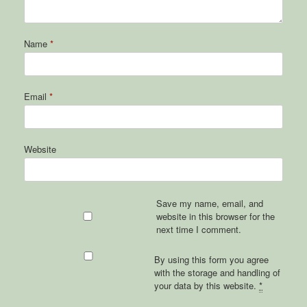
Name
*
Email
*
Website
Save my name, email, and
website in this browser for the
next time I comment.
By using this form you agree
with the storage and handling of
your data by this website.
*