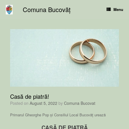
Skip
Comuna Bucovăț
to
Menu
content
Casă de piatră!
Posted on
August 5, 2022
by
Comuna Bucovat
Primarul Gheorghe Pop și Consiliul Local Bucovăț urează
CASĂ DE PIATRĂ