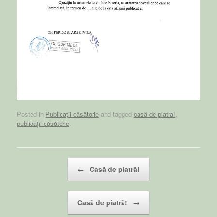
Posted in
Publicații căsătorie
and tagged
casă de piatra!
,
publicații căsătorie
.
Post navigation
←
Casă de piatră!
Casă de piatră!
→