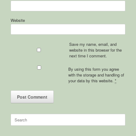
Website
Save my name, email, and
website in this browser for the
next time I comment.
By using this form you agree
with the storage and handling of
your data by this website.
*
Search
for: