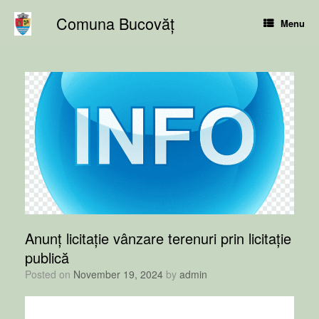
Skip
Comuna Bucovăț
to
Menu
content
Anunț licitație vânzare terenuri prin licitație
publică
Posted on
November 19, 2024
by
admin