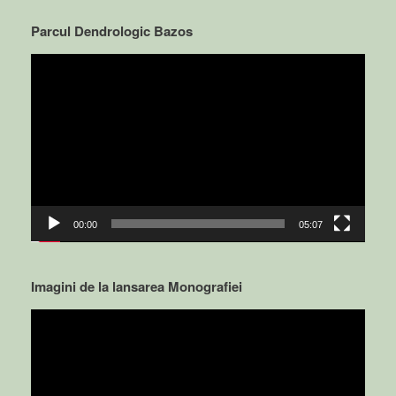
Parcul Dendrologic Bazos
Video
Player
00:00
05:07
Imagini de la lansarea Monografiei
Video
Player