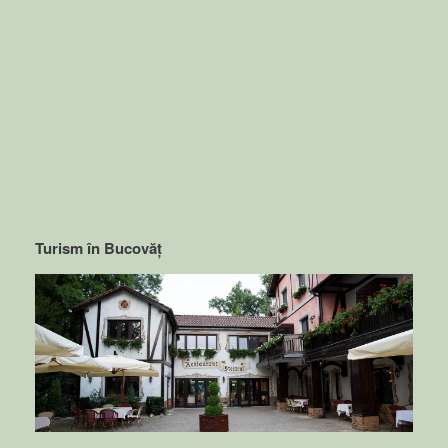
Turism în Bucovăț