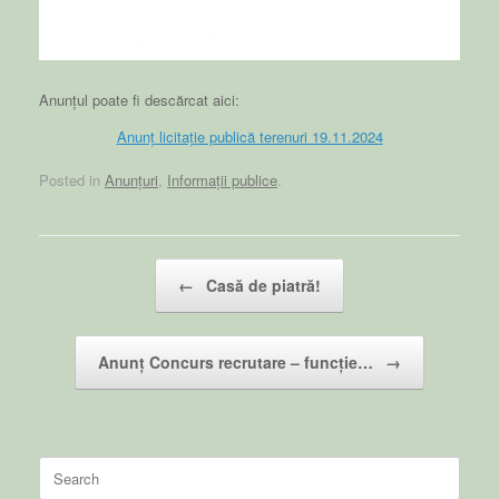
Anunțul poate fi descărcat aici:
Anunț licitație publică terenuri 19.11.2024
Posted in
Anunțuri
,
Informații publice
.
Post navigation
←
Casă de piatră!
Anunț Concurs recrutare – funcție…
→
Search
for: