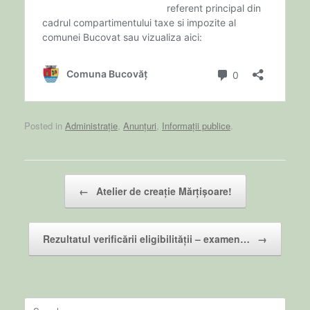
Posted in
Administrație
,
Anunțuri
,
Informații publice
.
Post navigation
←
Atelier de creație Mărțișoare!
Rezultatul verificării eligibilității – examen…
→
Search