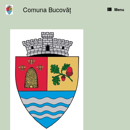
Skip
Comuna Bucovăț
to
Menu
content