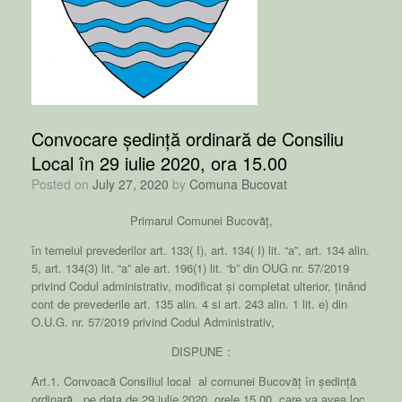
Convocare ședință ordinară de Consiliu
Local în 29 iulie 2020, ora 15.00
Posted on
July 27, 2020
by
Comuna Bucovat
Primarul Comunei Bucovăț,
în temeiul prevederilor art. 133( I), art. 134( I) lit. “a”, art. 134 alin.
5, art. 134(3) lit. “a” ale art. 196(1) lit. “b” din OUG nr. 57/2019
privind Codul administrativ, modificat și completat ulterior, ținând
cont de prevederile art. 135 alin. 4 si art. 243 alin. 1 lit. e) din
O.U.G. nr. 57/2019 privind Codul Administrativ,
DISPUNE :
Art.1. Convoacă Consiliul local al comunei Bucovăț în ședință
ordinară, pe data de 29 iulie 2020, orele 15.00, care va avea loc