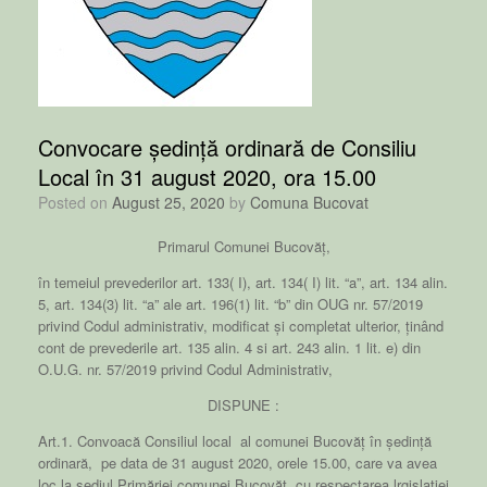
Convocare ședință ordinară de Consiliu
Local în 31 august 2020, ora 15.00
Posted on
August 25, 2020
by
Comuna Bucovat
Primarul Comunei Bucovăț,
în temeiul prevederilor art. 133( I), art. 134( I) lit. “a”, art. 134 alin.
5, art. 134(3) lit. “a” ale art. 196(1) lit. “b” din OUG nr. 57/2019
privind Codul administrativ, modificat și completat ulterior, ținând
cont de prevederile art. 135 alin. 4 si art. 243 alin. 1 lit. e) din
O.U.G. nr. 57/2019 privind Codul Administrativ,
DISPUNE :
Art.1. Convoacă Consiliul local al comunei Bucovăț în ședință
ordinară, pe data de 31 august 2020, orele 15.00, care va avea
loc la sediul Primăriei comunei Bucovăț, cu respectarea lrgislației