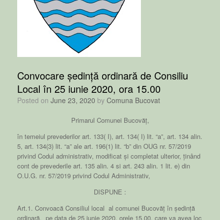
Convocare ședință ordinară de Consiliu
Local în 25 iunie 2020, ora 15.00
Posted on
June 23, 2020
by
Comuna Bucovat
Primarul Comunei Bucovăț,
în temeiul prevederilor art. 133( I), art. 134( I) lit. “a”, art. 134 alin.
5, art. 134(3) lit. “a” ale art. 196(1) lit. “b” din OUG nr. 57/2019
privind Codul administrativ, modificat și completat ulterior, ținând
cont de prevederile art. 135 alin. 4 si art. 243 alin. 1 lit. e) din
O.U.G. nr. 57/2019 privind Codul Administrativ,
DISPUNE :
Art.1. Convoacă Consiliul local al comunei Bucovăț în ședință
ordinară, pe data de 25 iunie 2020, orele 15.00, care va avea loc