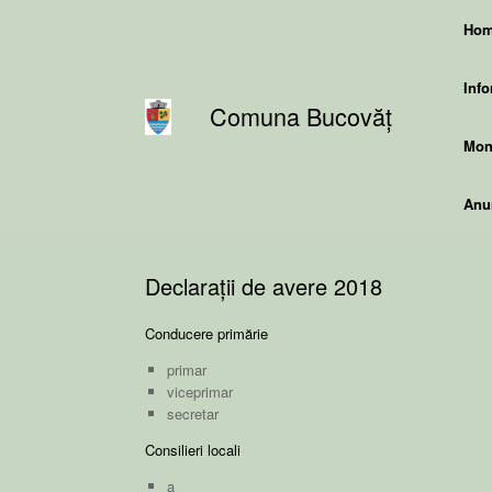
Skip
Ho
to
content
Info
Comuna Bucovăț
Moni
Anun
Declarații de avere 2018
Conducere primărie
primar
viceprimar
secretar
Consilieri locali
a