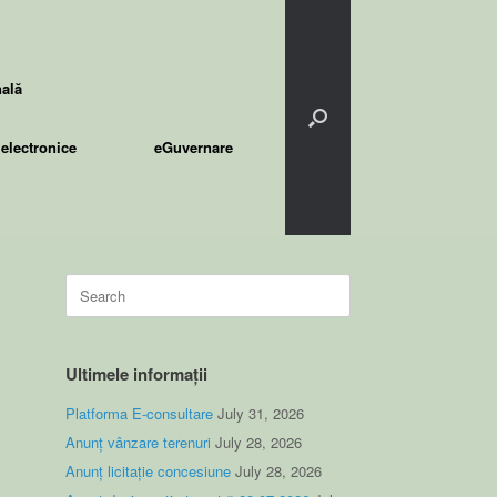
nală
electronice
eGuvernare
Search
for:
Ultimele informații
Platforma E-consultare
July 31, 2026
Anunț vânzare terenuri
July 28, 2026
Anunț licitație concesiune
July 28, 2026