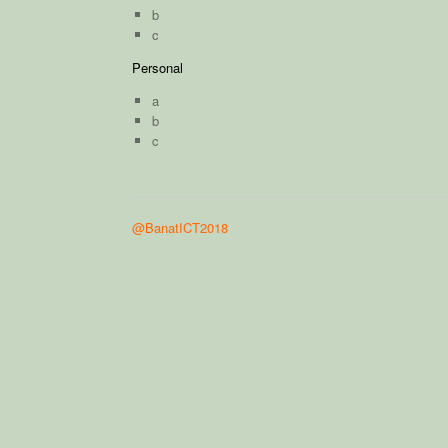
b
c
Personal
a
b
c
@BanatICT2018