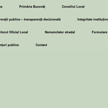
me
Primăria Bucovăț
Consiliul Local
rmații publice – transparență decizională
Integritate instituțio
torul Oficial Local
Nomenclator stradal
Formulare 
țuri publice
Contact