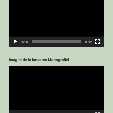
Player
00:00
05:07
Imagini de la lansarea Monografiei
Video
Player