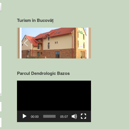
Turism în Bucovăț
Parcul Dendrologic Bazos
Video
Player
00:00
05:07