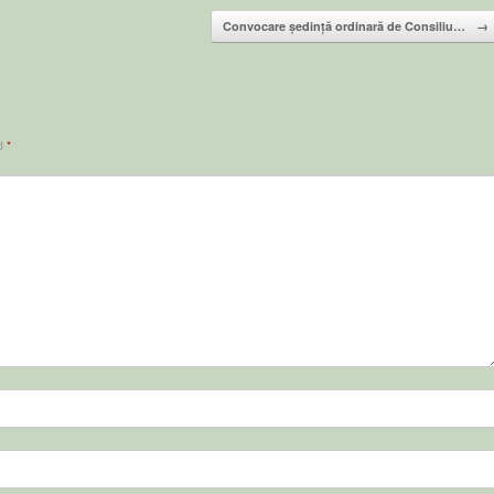
Convocare ședință ordinară de Consiliu…
→
ed
*