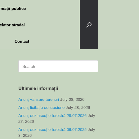
rmații publice
lator stradal
Contact
Search
for:
Ultimele informații
Anunț vânzare terenuri
July 28, 2026
Anunț licitație concesiune
July 28, 2026
Anunț dezinsecție terestră 28.07.2026
July
27, 2026
Anunț dezinsecție terestră 06.07.2025
July
3, 2026