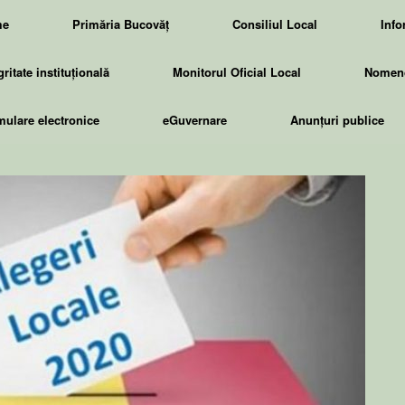
me
Primăria Bucovăț
Consiliul Local
Info
gritate instituțională
Monitorul Oficial Local
Nomenc
ulare electronice
eGuvernare
Anunțuri publice