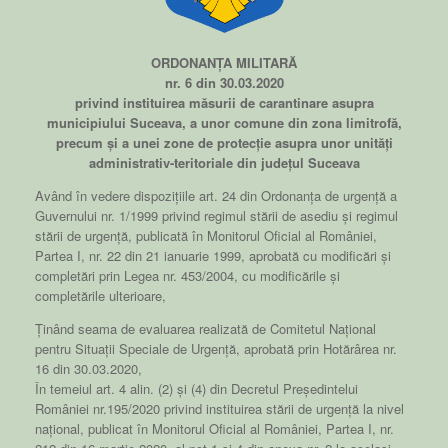
ORDONANȚA MILITARĂ
nr. 6 din 30.03.2020
privind instituirea măsurii de carantinare asupra
municipiului Suceava, a unor comune din zona limitrofă,
precum și a unei zone de protecție asupra unor unități
administrativ-teritoriale din județul Suceava
Având în vedere dispozițiile art. 24 din Ordonanța de urgență a
Guvernului nr. 1/1999 privind regimul stării de asediu și regimul
stării de urgență, publicată în Monitorul Oficial al României,
Partea I, nr. 22 din 21 ianuarie 1999, aprobată cu modificări și
completări prin Legea nr. 453/2004, cu modificările și
completările ulterioare,
Ținând seama de evaluarea realizată de Comitetul Național
pentru Situații Speciale de Urgență, aprobată prin Hotărârea nr.
16 din 30.03.2020,
În temeiul art. 4 alin. (2) și (4) din Decretul Președintelui
României nr.195/2020 privind instituirea stării de urgență la nivel
național, publicat în Monitorul Oficial al României, Partea I, nr.