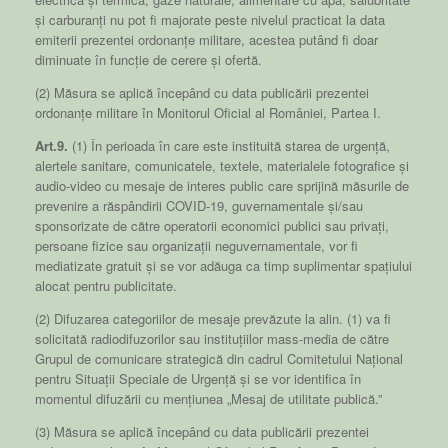
și carburanți nu pot fi majorate peste nivelul practicat la data
emiterii prezentei ordonanțe militare, acestea putând fi doar
diminuate în funcție de cerere și ofertă.
(2) Măsura se aplică începând cu data publicării prezentei
ordonanțe militare în Monitorul Oficial al României, Partea I.
Art.9.
(1) În perioada în care este instituită starea de urgență,
alertele sanitare, comunicatele, textele, materialele fotografice și
audio-video cu mesaje de interes public care sprijină măsurile de
prevenire a răspândirii COVID-19, guvernamentale și/sau
sponsorizate de către operatorii economici publici sau privați,
persoane fizice sau organizații neguvernamentale, vor fi
mediatizate gratuit și se vor adăuga ca timp suplimentar spațiului
alocat pentru publicitate.
(2) Difuzarea categoriilor de mesaje prevăzute la alin. (1) va fi
solicitată radiodifuzorilor sau instituțiilor mass-media de către
Grupul de comunicare strategică din cadrul Comitetului Național
pentru Situații Speciale de Urgență și se vor identifica în
momentul difuzării cu mențiunea „Mesaj de utilitate publică.”
(3) Măsura se aplică începând cu data publicării prezentei