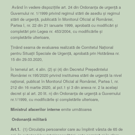
Având în vedere dispozițiile art. 24 din Ordonanța de urgență a
Guvernului nr. 1/1999 privind regimul stării de asediu și regimul
stării de urgență, publicată în Monitorul Oficial al României,
Partea I, nr. 22 din 21 ianuarie 1999, aprobată cu modificări și
completări prin Legea nr. 453/2004, cu modificările și
completările ulterioare,
Ținând seama de evaluarea realizată de Comitetul Național
pentru Situații Speciale de Urgență, aprobată prin Hotărârea nr.
15 din 29.03.2020,
În temeiul art. 4 alin. (2) și (4) din Decretul Președintelui
României nr.195/2020 privind instituirea stării de urgență la nivel
național, publicat în Monitorul Oficial al României, Partea I, nr.
212 din 16 martie 2020, al pct.1 și 3 din anexa nr. 2 la același
decret și al art. 20 lit. n) din Ordonanța de urgență a Guvernului
nr.1/1999, cu modificările și completările ulterioare,
Ministrul afacerilor interne
emite următoarea
Ordonanță militară
Art.1.
(1) Circulația persoanelor care au împlinit vârsta de 65 de