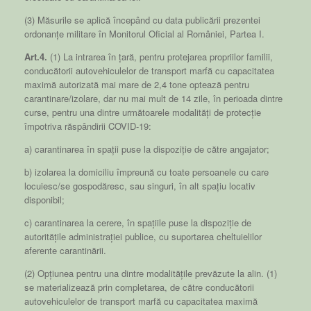
(3) Măsurile se aplică începând cu data publicării prezentei
ordonanțe militare în Monitorul Oficial al României, Partea I.
Art.4.
(1) La intrarea în țară, pentru protejarea propriilor familii,
conducătorii autovehiculelor de transport marfă cu capacitatea
maximă autorizată mai mare de 2,4 tone optează pentru
carantinare/izolare, dar nu mai mult de 14 zile, în perioada dintre
curse, pentru una dintre următoarele modalități de protecție
împotriva răspândirii COVID-19:
a) carantinarea în spații puse la dispoziție de către angajator;
b) izolarea la domiciliu împreună cu toate persoanele cu care
locuiesc/se gospodăresc, sau singuri, în alt spațiu locativ
disponibil;
c) carantinarea la cerere, în spațiile puse la dispoziție de
autoritățile administrației publice, cu suportarea cheltuielilor
aferente carantinării.
(2) Opțiunea pentru una dintre modalitățile prevăzute la alin. (1)
se materializează prin completarea, de către conducătorii
autovehiculelor de transport marfă cu capacitatea maximă