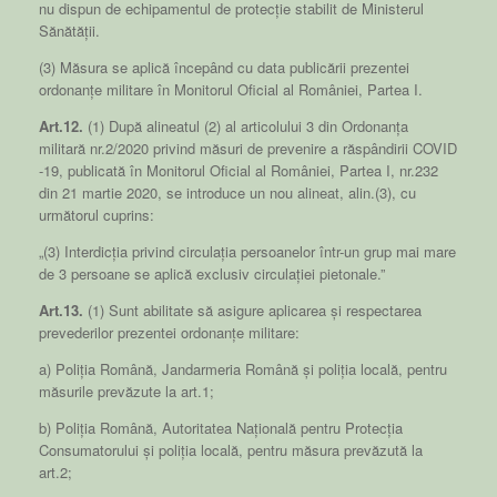
nu dispun de echipamentul de protecție stabilit de Ministerul
Sănătății.
(3) Măsura se aplică începând cu data publicării prezentei
ordonanțe militare în Monitorul Oficial al României, Partea I.
Art.12.
(1) După alineatul (2) al articolului 3 din Ordonanța
militară nr.2/2020 privind măsuri de prevenire a răspândirii COVID
-19, publicată în Monitorul Oficial al României, Partea I, nr.232
din 21 martie 2020, se introduce un nou alineat, alin.(3), cu
următorul cuprins:
„(3) Interdicția privind circulația persoanelor într-un grup mai mare
de 3 persoane se aplică exclusiv circulației pietonale.”
Art.13.
(1) Sunt abilitate să asigure aplicarea și respectarea
prevederilor prezentei ordonanțe militare:
a) Poliția Română, Jandarmeria Română și poliția locală, pentru
măsurile prevăzute la art.1;
b) Poliția Română, Autoritatea Națională pentru Protecția
Consumatorului și poliția locală, pentru măsura prevăzută la
art.2;