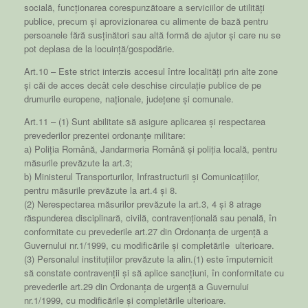
socială, funcționarea corespunzătoare a serviciilor de utilități
publice, precum și aprovizionarea cu alimente de bază pentru
persoanele fără susținători sau altă formă de ajutor și care nu se
pot deplasa de la locuință/gospodărie.
Art.10 – Este strict interzis accesul între localități prin alte zone
și căi de acces decât cele deschise circulație publice de pe
drumurile europene, naționale, județene și comunale.
Art.11 – (1) Sunt abilitate să asigure aplicarea și respectarea
prevederilor prezentei ordonanțe militare:
a) Poliția Română, Jandarmeria Română și poliția locală, pentru
măsurile prevăzute la art.3;
b) Ministerul Transporturilor, Infrastructurii și Comunicațiilor,
pentru măsurile prevăzute la art.4 și 8.
(2) Nerespectarea măsurilor prevăzute la art.3, 4 și 8 atrage
răspunderea disciplinară, civilă, contravențională sau penală, în
conformitate cu prevederile art.27 din Ordonanța de urgență a
Guvernului nr.1/1999, cu modificările și completările ulterioare.
(3) Personalul instituțiilor prevăzute la alin.(1) este împuternicit
să constate contravenții și să aplice sancțiuni, în conformitate cu
prevederile art.29 din Ordonanța de urgență a Guvernului
nr.1/1999, cu modificările și completările ulterioare.