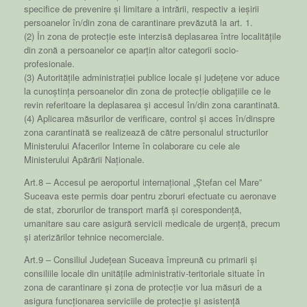
specifice de prevenire și limitare a intrării, respectiv a ieșirii
persoanelor în/din zona de carantinare prevăzută la art. 1.
(2) În zona de protecție este interzisă deplasarea între localitățile
din zonă a persoanelor ce aparțin altor categorii socio-
profesionale.
(3) Autoritățile administrației publice locale și județene vor aduce
la cunoștința persoanelor din zona de protecție obligațiile ce le
revin referitoare la deplasarea și accesul în/din zona carantinată.
(4) Aplicarea măsurilor de verificare, control și acces în/dinspre
zona carantinată se realizează de către personalul structurilor
Ministerului Afacerilor Interne în colaborare cu cele ale
Ministerului Apărării Naționale.
Art.8 – Accesul pe aeroportul internațional „Ștefan cel Mare”
Suceava este permis doar pentru zboruri efectuate cu aeronave
de stat, zborurilor de transport marfă și corespondență,
umanitare sau care asigură servicii medicale de urgență, precum
și aterizărilor tehnice necomerciale.
Art.9 – Consiliul Județean Suceava împreună cu primarii și
consiliile locale din unitățile administrativ-teritoriale situate în
zona de carantinare și zona de protecție vor lua măsuri de a
asigura funcționarea serviciile de protecție și asistență