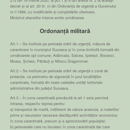
212 din 16 martie 2020, al pct.1 și 4 din anexa nr. 2 la același
decret și al art. 20 lit. n) din Ordonanța de urgență a Guvernului
nr.1/1999, cu modificările și completările ulterioare,
Ministrul afacerilor interne emite următoarea
Ordonanță militară
Art.1 – Se instituie pe perioada stării de urgență, măsura de
carantinare în municipiul Suceava și în zona limitrofă formată din
următoarele opt comune: Adâncata, Salcea, Ipotești, Bosanci,
Moara, Șcheia, Pătrăuți și Mitocu Dragomirnei.
Art.2 – Se instituie pe perioada stării de urgență o zonă de
protecție, ca perimetru de siguranță în jurul localităților
carantinate, formată din toate celelalte unități teritoriale
administrative din județul Suceava.
Art.3 – În zona carantinată prevăzută la art.1 este permisă
intrarea, respectiv ieșirea pentru:
a) transportul de marfă, indiferent de natura acestuia, a materiilor
prime și resurselor necesare desfășurării activităților economice
în zona carantinată, precum și a aprovizionării populației;
b) persoanele care nu locuiesc în zona carantinată dar care