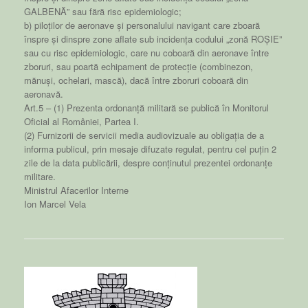
GALBENĂ” sau fără risc epidemiologic;
b) piloților de aeronave și personalului navigant care zboară
înspre și dinspre zone aflate sub incidența codului „zonă ROȘIE”
sau cu risc epidemiologic, care nu coboară din aeronave între
zboruri, sau poartă echipament de protecție (combinezon,
mănuși, ochelari, mască), dacă între zboruri coboară din
aeronavă.
Art.5 – (1) Prezenta ordonanță militară se publică în Monitorul
Oficial al României, Partea I.
(2) Furnizorii de servicii media audiovizuale au obligația de a
informa publicul, prin mesaje difuzate regulat, pentru cel puțin 2
zile de la data publicării, despre conținutul prezentei ordonanțe
militare.
Ministrul Afacerilor Interne
Ion Marcel Vela