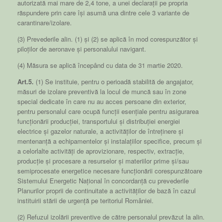
autorizată mai mare de 2,4 tone, a unei declarații pe propria
răspundere prin care își asumă una dintre cele 3 variante de
carantinare/izolare.
(3) Prevederile alin. (1) și (2) se aplică în mod corespunzător și
piloților de aeronave și personalului navigant.
(4) Măsura se aplică începând cu data de 31 martie 2020.
Art.5.
(1) Se instituie, pentru o perioadă stabilită de angajator,
măsuri de izolare preventivă la locul de muncă sau în zone
special dedicate în care nu au acces persoane din exterior,
pentru personalul care ocupă funcții esențiale pentru asigurarea
funcționării producției, transportului și distribuției energiei
electrice și gazelor naturale, a activităților de întreținere și
mentenanță a echipamentelor și instalațiilor specifice, precum și
a celorlalte activități de aprovizionare, respectiv, extracție,
producție și procesare a resurselor și materiilor prime și/sau
semiprocesate energetice necesare funcționării corespunzătoare
Sistemului Energetic Național în concordanță cu prevederile
Planurilor proprii de continuitate a activităților de bază în cazul
instituirii stării de urgență pe teritoriul României.
(2) Refuzul izolării preventive de către personalul prevăzut la alin.