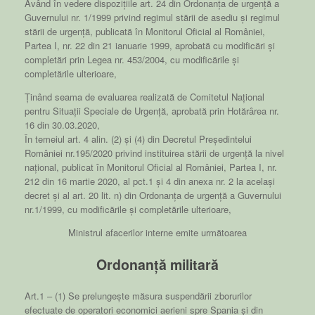
Având în vedere dispozițiile art. 24 din Ordonanța de urgență a
Guvernului nr. 1/1999 privind regimul stării de asediu și regimul
stării de urgență, publicată în Monitorul Oficial al României,
Partea I, nr. 22 din 21 ianuarie 1999, aprobată cu modificări și
completări prin Legea nr. 453/2004, cu modificările și
completările ulterioare,
Ținând seama de evaluarea realizată de Comitetul Național
pentru Situații Speciale de Urgență, aprobată prin Hotărârea nr.
16 din 30.03.2020,
În temeiul art. 4 alin. (2) și (4) din Decretul Președintelui
României nr.195/2020 privind instituirea stării de urgență la nivel
național, publicat în Monitorul Oficial al României, Partea I, nr.
212 din 16 martie 2020, al pct.1 și 4 din anexa nr. 2 la același
decret și al art. 20 lit. n) din Ordonanța de urgență a Guvernului
nr.1/1999, cu modificările și completările ulterioare,
Ministrul afacerilor interne emite următoarea
Ordonanță militară
Art.1 – (1) Se prelungește măsura suspendării zborurilor
efectuate de operatori economici aerieni spre Spania și din