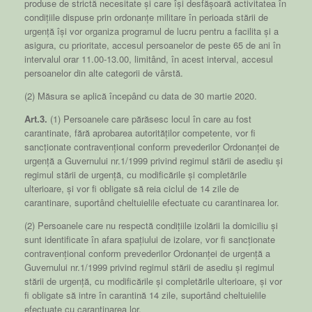
produse de strictă necesitate și care își desfășoară activitatea în
condițiile dispuse prin ordonanțe militare în perioada stării de
urgență își vor organiza programul de lucru pentru a facilita și a
asigura, cu prioritate, accesul persoanelor de peste 65 de ani în
intervalul orar 11.00-13.00, limitând, în acest interval, accesul
persoanelor din alte categorii de vârstă.
(2) Măsura se aplică începând cu data de 30 martie 2020.
Art.3.
(1) Persoanele care părăsesc locul în care au fost
carantinate, fără aprobarea autorităților competente, vor fi
sancționate contravențional conform prevederilor Ordonanței de
urgență a Guvernului nr.1/1999 privind regimul stării de asediu și
regimul stării de urgență, cu modificările și completările
ulterioare, și vor fi obligate să reia ciclul de 14 zile de
carantinare, suportând cheltuielile efectuate cu carantinarea lor.
(2) Persoanele care nu respectă condițiile izolării la domiciliu și
sunt identificate în afara spațiului de izolare, vor fi sancționate
contravențional conform prevederilor Ordonanței de urgență a
Guvernului nr.1/1999 privind regimul stării de asediu și regimul
stării de urgență, cu modificările și completările ulterioare, și vor
fi obligate să intre în carantină 14 zile, suportând cheltuielile
efectuate cu carantinarea lor.